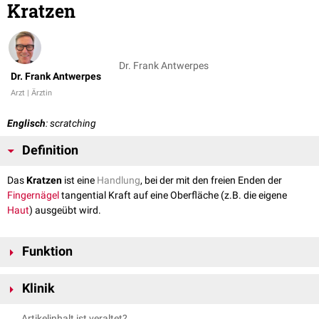
Kratzen
Dr. Frank Antwerpes
Dr. Frank Antwerpes
Arzt | Ärztin
Englisch
: scratching
Definition
Das
Kratzen
ist eine
Handlung
, bei der mit den freien Enden der
Fingernägel
tangential Kraft auf eine Oberfläche (z.B. die eigene
Haut
) ausgeübt wird.
Funktion
Kratzen kann in körperlichen Auseinandersetzungen dem Angriff und der
Klinik
Verteidigung dienen. Dabei entstehen typische
Kratzverletzungen
, die in
der
Rechtsmedizin
eine Bedeutung bei der Aufklärung von
Das Kratzen wird im Rahmen der
Kratzauskultation
zum Auslösen von
Artikelinhalt ist veraltet?