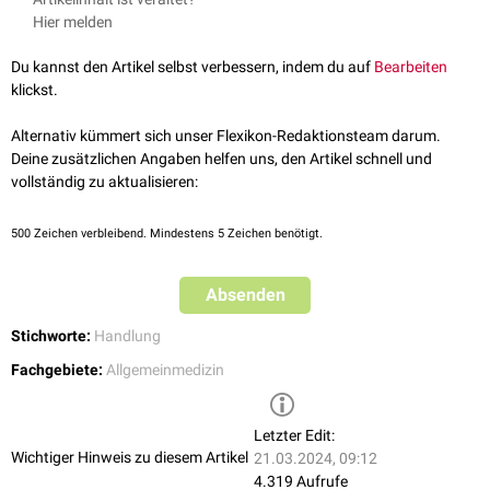
Gewaltdelikten haben. Unter den Fingernägeln lässt sich auch
Geräuschen genutzt.
Hier melden
Fasermaterial oder Hautgewebe nachweisen.
Die häufigere Anwendung des Kratzens ist die Stillung von
Juckreiz
der
Du kannst den Artikel selbst verbessern, indem du auf
Bearbeiten
eigenen
Haut
. Das Kratzen dient hier dem Setzen eines überschwelligen
klickst.
Berührungsreizes, der den unterschwelligen Juckreiz überlagert.
Ausgiebiges oder zu festes Kratzen bei juckenden
Hauterkrankungen
Alternativ kümmert sich unser Flexikon-Redaktionsteam darum.
oder
Parasitosen
führt zu
Exkoriationen
, die eine bakterielle
Deine zusätzlichen Angaben helfen uns, den Artikel schnell und
Superinfektion
bahnen können.
vollständig zu aktualisieren:
500
Zeichen verbleibend. Mindestens 5 Zeichen benötigt.
Absenden
Stichworte:
Handlung
Fachgebiete:
Allgemeinmedizin
Letzter Edit:
Wichtiger Hinweis zu diesem Artikel
21.03.2024, 09:12
4.319 Aufrufe