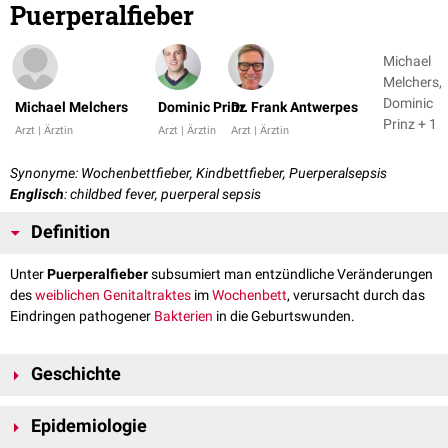
Puerperalfieber
Michael
Melchers,
Dominic
Michael Melchers
Dominic Prinz
Dr. Frank Antwerpes
Prinz + 1
Arzt | Ärztin
Arzt | Ärztin
Arzt | Ärztin
Synonyme: Wochenbettfieber, Kindbettfieber, Puerperalsepsis
Englisch
: childbed fever, puerperal sepsis
Definition
Unter
Puerperalfieber
subsumiert man entzündliche Veränderungen
des
weiblichen Genitaltraktes
im
Wochenbett
, verursacht durch das
Eindringen pathogener
Bakterien
in die Geburtswunden.
Geschichte
Das Puerperalfieber ist eng mit dem Namen des ungarisch-
Epidemiologie
österreichischen
Gynäkologen
Ignaz Semmelweis
(1818-1865)