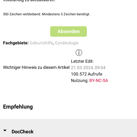
Bei Endomyometritis, Adnexitis und Parametritis müssen hohe Dosen
Breitbandantibiotika
gegeben werden. Um einer Gerinnungsstörung bei
Sepsis vorzubeugen, wird
Heparin
infundiert - ist die Gerinnungsstörung
500
Zeichen verbleibend. Mindestens 5 Zeichen benötigt.
bereits eingetreten, ist die Gabe von
fresh frozen plasma
indiziert.
Absenden
Fachgebiete:
Geburtshilfe
,
Gynäkologie
Letzter Edit:
Wichtiger Hinweis zu diesem Artikel
21.03.2024, 09:04
100.572 Aufrufe
Nutzung:
BY-NC-SA
Empfehlung
DocCheck