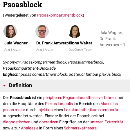
Psoasblock
(Weitergeleitet von
Psoaskompartmentblock
)
Jula Wagner,
Dr. Frank
Jula Wagner
Dr. Frank Antwerpes
Fiona Walter
Antwerpes + 1
Arzt | Ärztin
Arzt | Ärztin
DocCheck Team
Synonym: Psoaskompartmentblock, Psoaskammerblock,
Psoaskompartment-Blockade
Englisch:
psoas compartment block, posterior lumbar plexus block
Definition
Der
Psoasblock
ist ein
peripheres
Regionalanästhesieverfahren
, bei
dem die Hauptäste des
Plexus lumbalis
im Bereich des
Musculus
psoas major
durch
Injektion
eines
Lokalanästhetikums
temporär
ausgeschaltet werden. Einsatz findet der Psoasblock bei
diagnostischen
und
operativen
Eingriffen an der
unteren Extremität
sowie zur
Analgesie
in Form eines
Schmerzkatheters
.