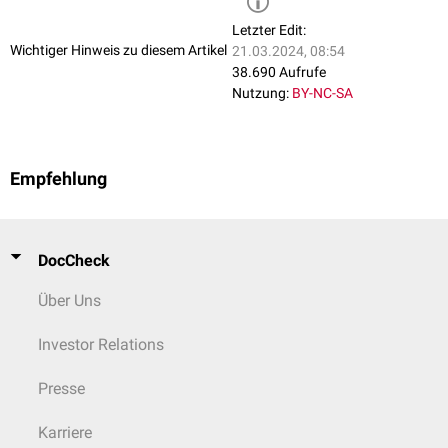
mangelnde oder übertriebene
Hygiene
Letzter Edit:
Hyperhidrose
Wichtiger Hinweis zu diesem Artikel
21.03.2024, 08:54
mechanischen
Irritation
(
Masturbation
oder Exzesse in coitu)
38.690 Aufrufe
Die Ursachen sind in den verschiedenen Altersgruppen unterschiedlich
Nutzung:
BY-NC-SA
verteilt. Während bei
Kindern
oft
Pilzinfektionen
,
Allergien
,
Diabetes
mellitus
oder eine
Oxyuriasis
Ursache sind, sind es im geschlechtsreifen
Alter hauptsächlich Pilzinfektionen,
Kontaktekzeme
und
Infektionen
und
im höheren Alter
dysmorphe Hautveränderungen
, Diabetes mellitus oder
Empfehlung
Neoplasien
.
DocCheck
Über Uns
Investor Relations
Presse
Karriere