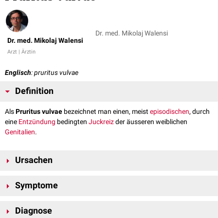
Dr. med. Mikolaj Walensi
Dr. med. Mikolaj Walensi
Arzt | Ärztin
Englisch
: pruritus vulvae
Definition
Als
Pruritus vulvae
bezeichnet man einen, meist
episodischen
, durch
eine
Entzündung
bedingten
Juckreiz
der äusseren weiblichen
Genitalien
.
Ursachen
Häufige primäre sowie sekundäre Ursachen sind:
Symptome
Vulvitis
durch
Infektion
mit
Bakterien
Das Hauptsymptom ist ein meist nicht
persistenter
Juckreiz
im Bereich
Diagnose
Viren
der
Labia majora
und der
Klitoris
, der in einen brennenden bis