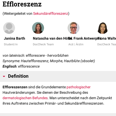
Effloreszenz
(Weitergeleitet von
Sekundäreffloreszenz
)
Janina Barth
Natascha van den Höfel
Dr. Frank Antwerpes
Fiona Walt
Student/in
DocCheck Team
Arzt | Ärztin
DocCheck Te
von lateinisch: efflorescere - hervorblühen
Synonyme: Hauteffloreszenz, Morphe, Hautblüte (obsolet)
Englisch
: efflorescence
Definition
Effloreszenzen
sind die Grundelemente
pathologischer
Hautveränderungen. Sie dienen der Beschreibung des
dermatologischen
Befundes
. Man unterscheidet nach dem Zeitpunkt
ihres Auftretens zwischen Primär- und Sekundäreffloreszenzen.