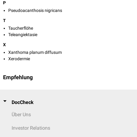
P
Pseudoacanthosis nigricans
T
Taucherflöhe
Teleangiektasie
X
Xanthoma planum diffusum
Xerodermie
Empfehlung
DocCheck
Über Uns
Investor Relations