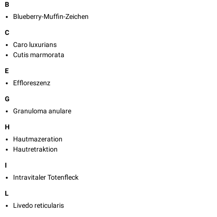
B
Blueberry-Muffin-Zeichen
C
Caro luxurians
Cutis marmorata
E
Effloreszenz
G
Granuloma anulare
H
Hautmazeration
Hautretraktion
I
Intravitaler Totenfleck
L
Livedo reticularis