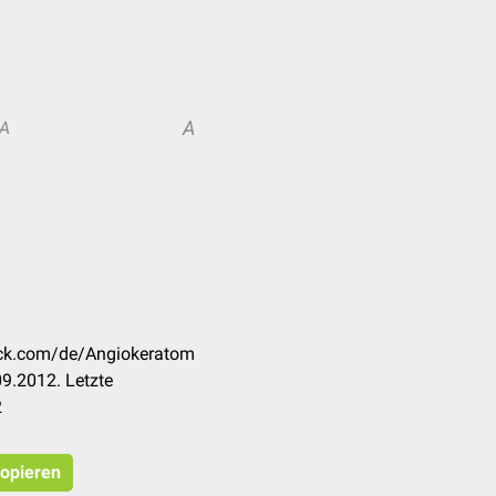
A
A
heck.com/de/Angiokeratom
9.2012. Letzte
2
kopieren