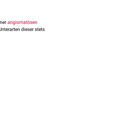
iner
angiomatösen
Unterarten dieser stets
chtes Netz an
emitäten
.
oten, rostfarbenen und
t scharf und die
edarf i. d. R. keiner
ieren hier kleinere,