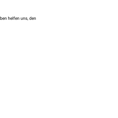
Beinen
vor
ben helfen uns, den
ome, ohne erkennbare