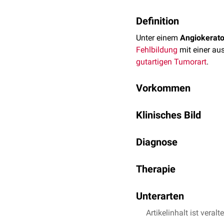
Definition
Unter einem
Angiokerat
Fehlbildung
mit einer au
gutartigen
Tumorart
.
Vorkommen
Prinzipiell kann ein Ang
Klinisches Bild
Blutgefäßen
existiert. K
Es handelt sich um einen
Diagnose
bisweilen auch dunkelbl
Oberfläche besteht aus 
Die Diagnose des Angioke
Therapie
histologischen
Untersuc
Chirurgische
Entfernung 
Unterarten
Artikelinhalt ist veralt
Angiokeratoma corpo