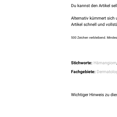
bläuliche Krankheitsh
Du kannst den Artikel se
solitäres Angiokerat
Angiokeratoma scrot
Alternativ kümmert sich
idiopathisches Angio
Artikel schnell und vollst
pathologische
Ursac
500
Zeichen verbleibend. Mindes
Stichworte:
Hämangiom
Fachgebiete:
Dermatolo
Wichtiger Hinweis zu die