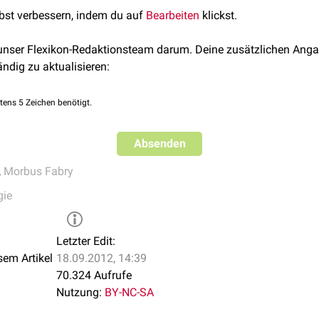
erde.
lbst verbessern, indem du auf
Bearbeiten
klickst.
om: kommt am häufigsten bei
Kindern
und
Jugendlichen
an den
i Fordyce: Vorkommen an der
Vulva
und am
Skrotum
 unser Flexikon-Redaktionsteam darum. Deine zusätzlichen Anga
keratoma corporis diffusum: häufig wiederkehrende Angiokerat
ändig zu aktualisieren:
he
tens 5 Zeichen benötigt.
Absenden
,
Morbus Fabry
gie
Letzter Edit:
sem Artikel
18.09.2012, 14:39
70.324 Aufrufe
Nutzung:
BY-NC-SA