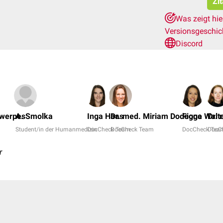
Zi
Was zeigt hi
Versionsgeschi
Discord
twerpes
A. Smolka
Inga Haas
Dr. med. Miriam Dodegge
Fiona Walt
Dr. 
Student/in der Humanmedizin
DocCheck Team
DocCheck Team
DocCheck Tea
DocC
r