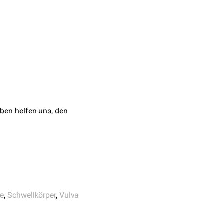
[
2
]
splastik
.
ur zurückfindet
,
015
ben helfen uns, den
itoridis
) und den sich
ngt am
Os pubis
, die
kleiner Teil äußerlich
e
,
Schwellkörper
,
Vulva