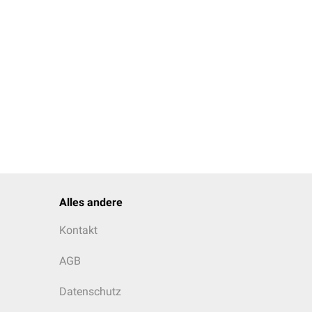
Alles andere
Kontakt
AGB
Datenschutz
s
), die von der
Fascia
avernosum
unvollständig