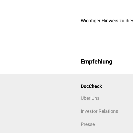
Wichtiger Hinweis zu die
Empfehlung
DocCheck
Über Uns
Investor Relations
Klitorisschenkel
Presse
Die Klitorisschenkel entha
clitoridis
umhüllt werden.