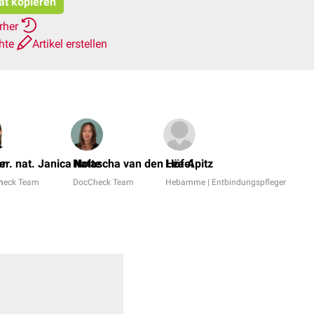
tat kopieren
erher
chte
Artikel erstellen
Dr
N
er
rer. nat. Janica Nolte
Natascha van den Höfel
Lea Apitz
Dr
m
heck Team
DocCheck Team
Hebamme | Entbindungspfleger
F
A
+
9