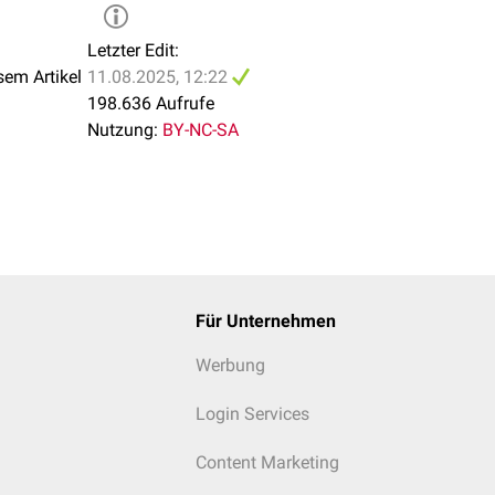
Letzter Edit:
sem Artikel
11.08.2025, 12:22
198.636 Aufrufe
Nutzung:
BY-NC-SA
Für Unternehmen
Werbung
Login Services
Content Marketing
lten je einen Klitorisschwellkörper (
Corpus cavernosum clitoridi
 Im Corpus clitoridis werden sie durch das
Septum corporum c