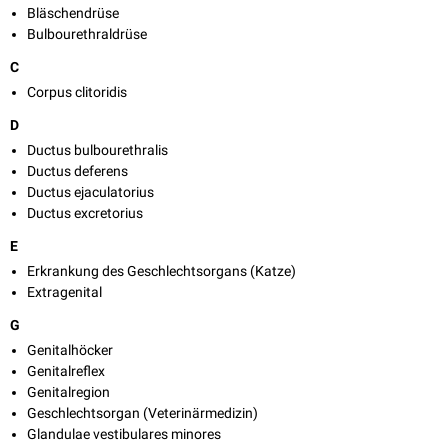
Bläschendrüse
Bulbourethraldrüse
C
Corpus clitoridis
D
Ductus bulbourethralis
Ductus deferens
Ductus ejaculatorius
Ductus excretorius
E
Erkrankung des Geschlechtsorgans (Katze)
Extragenital
G
Genitalhöcker
Genitalreflex
Genitalregion
Geschlechtsorgan (Veterinärmedizin)
Glandulae vestibulares minores