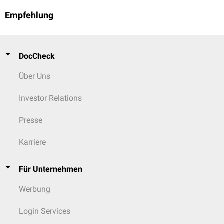
Empfehlung
DocCheck
Über Uns
Investor Relations
Presse
Karriere
Für Unternehmen
Werbung
Login Services