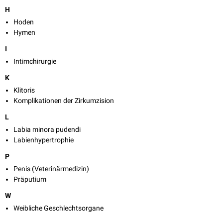
H
Hoden
Hymen
I
Intimchirurgie
K
Klitoris
Komplikationen der Zirkumzision
L
Labia minora pudendi
Labienhypertrophie
P
Penis (Veterinärmedizin)
Präputium
W
Weibliche Geschlechtsorgane