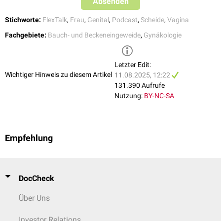
Absenden
Stichworte:
FlexTalk
,
Frau
,
Genital
,
Podcast
,
Scheide
,
Vagina
==Bildquelle==*Bildquelle Podcast: © Brigitte Tohm /
Pexels
Fachgebiete:
Bauch- und Beckeneingeweide
,
Gynäkologie
Letzter Edit:
Wichtiger Hinweis zu diesem Artikel
11.08.2025, 12:22
131.390 Aufrufe
Nutzung:
BY-NC-SA
Empfehlung
DocCheck
Über Uns
Investor Relations