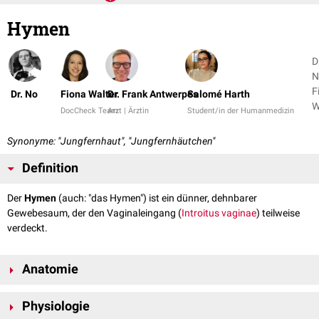
Hymen
D
N
F
Dr. No
Fiona Walter
Dr. Frank Antwerpes
Salomé Harth
W
DocCheck Team
Arzt | Ärztin
Student/in der Humanmedizin
+
Synonyme: "Jungfernhaut", "Jungfernhäutchen"
Definition
Der
Hymen
(auch: "das Hymen") ist ein dünner, dehnbarer
Gewebesaum, der den Vaginaleingang (
Introitus vaginae
) teilweise
verdeckt.
Anatomie
Der Hymen weist bei der Abdeckung des Vaginaleingangs anatomisch
Physiologie
einen großen Variationsreichtum auf. Die wichtigsten Formen sind: