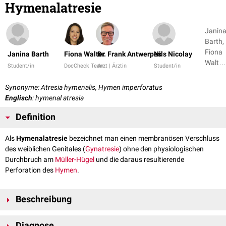
Hymenalatresie
Janin
Barth,
Fiona
Janina Barth
Fiona Walter
Dr. Frank Antwerpes
Nils Nicolay
Walter
Student/in
DocCheck Team
Arzt | Ärztin
Student/in
+ 3
Synonyme: Atresia hymenalis, Hymen imperforatus
Englisch
: hymenal atresia
Definition
Als
Hymenalatresie
bezeichnet man einen membranösen Verschluss
des weiblichen Genitales (
Gynatresie
) ohne den physiologischen
Durchbruch am
Müller-Hügel
und die daraus resultierende
Perforation des
Hymen
.
Beschreibung
Beschwerden können schon unmittelbar nach der
Geburt
in Form eines
Diagnose
[
1
]