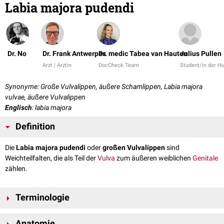
Labia majora pudendi
Dr. No
Dr. Frank Antwerpes
Dr. medic Tabea van Hauten
Julius Pullen
Arzt | Ärztin
DocCheck Team
Student/in der 
Synonyme: Große Vulvalippen, äußere Schamlippen, Labia majora
vulvae, äußere Vulvalippen
Englisch
: labia majora
Definition
Die
Labia majora pudendi
oder
großen Vulvalippen
sind
Weichteilfalten, die als Teil der
Vulva
zum äußeren weiblichen
Genitale
zählen.
Terminologie
In der aktuellen
Terminologia Anatomica
(2019) werden die Labia majora
Anatomie