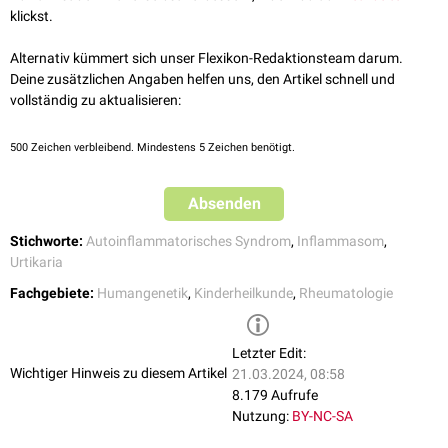
und
patellaren
Hyperostosen
und
Trommelschlägelfinger
klickst.
chronische
aseptische
Meningitis
mit
Kopfschmerzen
,
Erbrechen
,
Krampfanfällen
,
spastischer
Diplegie
und
mentaler
Retardierung
Alternativ kümmert sich unser Flexikon-Redaktionsteam darum.
Konjunktivitis
,
Keratitis
,
Uveitis
,
Chorioretinitis
,
Papillenödem
,
Deine zusätzlichen Angaben helfen uns, den Artikel schnell und
Optikusatrophie
vollständig zu aktualisieren:
Hörminderung
bis
Taubheit
500
Zeichen verbleibend. Mindestens 5 Zeichen benötigt.
Absenden
Stichworte:
Autoinflammatorisches Syndrom
,
Inflammasom
,
Urtikaria
Fachgebiete:
Humangenetik
,
Kinderheilkunde
,
Rheumatologie
Letzter Edit:
Wichtiger Hinweis zu diesem Artikel
21.03.2024, 08:58
8.179 Aufrufe
Nutzung:
BY-NC-SA