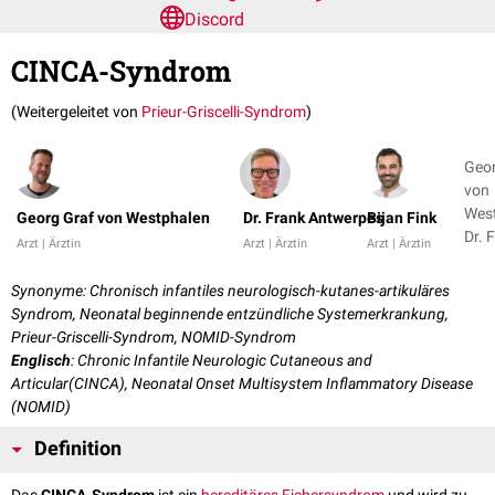
Discord
CINCA-Syndrom
(Weitergeleitet von
Prieur-Griscelli-Syndrom
)
Geor
von
West
Georg Graf von Westphalen
Dr. Frank Antwerpes
Bijan Fink
Dr. 
Arzt | Ärztin
Arzt | Ärztin
Arzt | Ärztin
Ant
+ 1
Synonyme: Chronisch infantiles neurologisch-kutanes-artikuläres
Syndrom, Neonatal beginnende entzündliche Systemerkrankung,
Prieur-Griscelli-Syndrom, NOMID-Syndrom
Englisch
: Chronic Infantile Neurologic Cutaneous and
Articular(CINCA), Neonatal Onset Multisystem Inflammatory Disease
(NOMID)
Definition