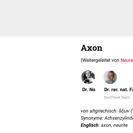
Axon
(Weitergeleitet von
Neur
Dr. No
Dr. rer. nat.
DocCheck Team
von altgriechisch: ἄξων (
Synonyme: Achsenzylinder
Englisch
: axon, neurite