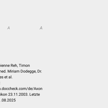
A
A
abienne Reh, Timon
med. Miriam Dodegge, Dr.
s et al.
:
kon.doccheck.com/de/Axon
ikon 23.11.2003. Letzte
1.08.2025