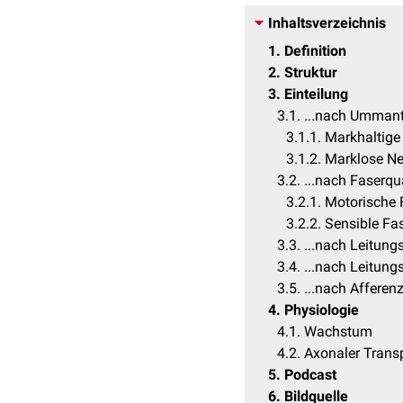
Inhaltsverzeichnis
1
Definition
2
Struktur
3
Einteilung
3.1
...nach Umman
3.1.1
Markhaltige
3.1.2
Marklose Ne
3.2
...nach Faserqua
3.2.1
Motorische 
3.2.2
Sensible Fa
3.3
...nach Leitung
3.4
...nach Leitung
3.5
...nach Afferen
4
Physiologie
4.1
Wachstum
4.2
Axonaler Trans
5
Podcast
6
Bildquelle