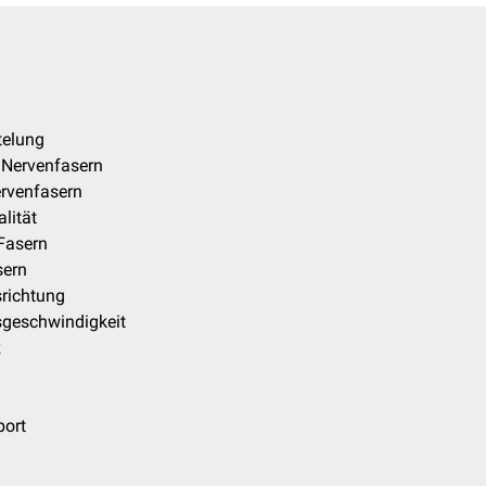
telung
 Nervenfasern
rvenfasern
lität
Fasern
sern
srichtung
sgeschwindigkeit
z
port