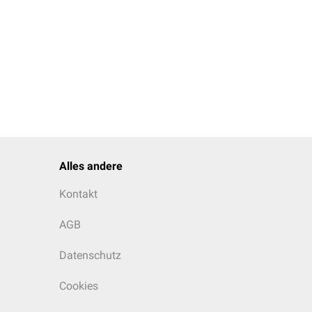
enen dem unbewussten,
 Bewegung veranlassen,
sensibel
oder
en (sensorische
peripheren Nervensystem
Alles andere
)
Kontakt
AGB
Datenschutz
Cookies