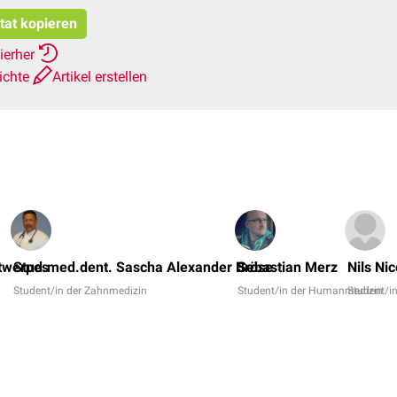
tat kopieren
ierher
ichte
Artikel erstellen
ntwerpes
Stud.med.dent. Sascha Alexander Bröse
Sebastian Merz
Nils Nic
Student/in der Zahnmedizin
Student/in der Humanmedizin
Student/i