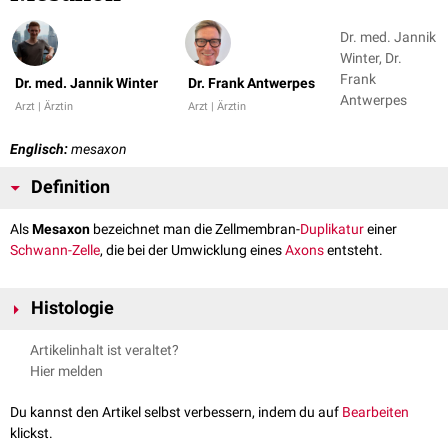
Dr. med. Jannik
Winter, Dr.
Frank
Dr. med. Jannik Winter
Dr. Frank Antwerpes
Antwerpes
Arzt | Ärztin
Arzt | Ärztin
Englisch:
mesaxon
Definition
Als
Mesaxon
bezeichnet man die Zellmembran-
Duplikatur
einer
Schwann-Zelle
, die bei der Umwicklung eines
Axons
entsteht.
Histologie
Das Mesaxon kommt dadurch zustande, dass sich das Axon in die
Artikelinhalt ist veraltet?
Schwann-Zelle hineindrückt und in ihr versinkt. Die dabei entstandenen
Hier melden
lippenförmigen Vorwölbungen treffen zusammen und bilden eine
Membranduplikatur. Da die Schwann-Zelle anschließend das Axon
Du kannst den Artikel selbst verbessern, indem du auf
Bearbeiten
mehrfach umwickelt, wird das Mesaxon entsprechend verlängert und
klickst.
erhält einen spiralförmigen Querschnitt.