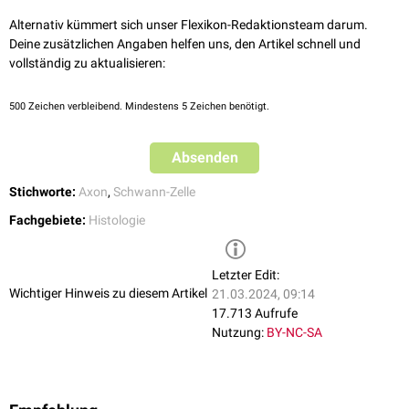
Man unterscheidet ein
inneres Mesaxon
(Mesaxon internum), das sich
Alternativ kümmert sich unser Flexikon-Redaktionsteam darum.
am inneren Zellmembranteil der Schwann-Zelle nahe am Axon befindet
Deine zusätzlichen Angaben helfen uns, den Artikel schnell und
und ein
äußeres Mesaxon
(Mesaxon externum), das an den äußeren
vollständig zu aktualisieren:
Zellmembranteil der Schwann-Zelle grenzt.
500
Zeichen verbleibend. Mindestens 5 Zeichen benötigt.
Absenden
Stichworte:
Axon
,
Schwann-Zelle
Fachgebiete:
Histologie
Letzter Edit:
Wichtiger Hinweis zu diesem Artikel
21.03.2024, 09:14
17.713 Aufrufe
Nutzung:
BY-NC-SA