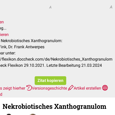
A
A
len
g...
ieren
l Nekrobiotisches Xanthogranulom:
Fink, Dr. Frank Antwerpes
ar unter:
://flexikon.doccheck.com/de/Nekrobiotisches_Xanthogranulom
ck Flexikon 29.10.2021. Letzte Bearbeitung 21.03.2024
Zitat kopieren
 zeigt hierher
Versionsgeschichte
Artikel erstellen
rd
Nekrobiotisches Xanthogranulom