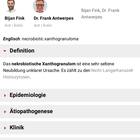
Bijan Fink, Dr. Frank
Antwerpes
Bijan Fink
Dr. Frank Antwerpes
Arzt | Ärztin
Arzt | Ärztin
Englisch
: necrobiotic xanthogranuloma
Definition
Das
nekrobiotische Xanthogranulom
ist eine sehr seltene
Neubildung unklarer Ursache. Es zählt zu den
Nicht-Langerhanszell-
Histiozytosen
.
Epidemiologie
Das durchschnittliche Erkrankungsalter ist das 6. Lebensjahrzehnt,
Ätiopathogenese
wobei das nekrobiotische Xanthogranulom in jedem Alter auftreten
kann. Männer und Frauen sind gleich häufig betroffen.
Die genaue Ursache des nekrobiotischen Xanthogranuloms ist derzeit
Klinik
(2021) unklar. Es ist gekennzeichnet als
infiltrierend
und
destruierend
wachsende Läsion, die in ca. 80 % d.F. mit einer
monoklonalen
Anfänglich zeigen sich multiple, disseminierte oder gruppierte, derb-