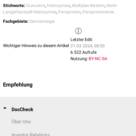
Stichworte:
Granulom
,
Histiozytose
,
Multiples Myelom
,
Nicht-
Langerhanszell-Histiozytose
,
Paraprotein
,
Paraproteinämie
Fachgebiete:
Dermatologie
Letzter Edit:
Wichtiger Hinweis zu diesem Artikel
21.03.2024, 08:50
6.522 Aufrufe
Nutzung:
BY-NC-SA
Empfehlung
DocCheck
Über Uns
Investor Relations