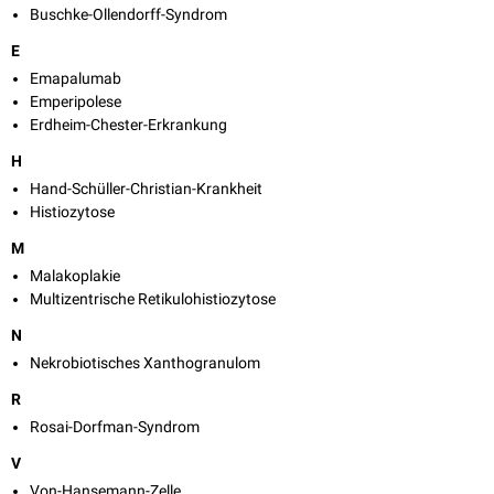
Buschke-Ollendorff-Syndrom
E
Emapalumab
Emperipolese
Erdheim-Chester-Erkrankung
H
Hand-Schüller-Christian-Krankheit
Histiozytose
M
Malakoplakie
Multizentrische Retikulohistiozytose
N
Nekrobiotisches Xanthogranulom
R
Rosai-Dorfman-Syndrom
V
Von-Hansemann-Zelle