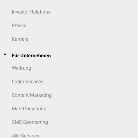
Phänomen
). Ein Hinweis sind negative Messergebnisse bei einfachen
klinisch-chemischen Verfahren. Bekannt ist dieses Phänomen bei der
Investor Relations
Harnsäuremessung
.
Presse
Karriere
Für Unternehmen
Werbung
Login Services
Content Marketing
Marktforschung
CME-Sponsoring
Alle Services