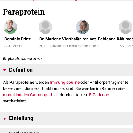
Paraprotein
Dominic Prinz
Dr. Marlene Vierthaler
Dr. rer. nat. Fabienne Reh
Dr. me
Arzt | Ärztin
Nichtmedizinischer Beruf
DocCheck Team
Arzt | Ärz
Englisch
: paraprotein
Definition
Als
Paraproteine
werden
Immunglobuline
oder Antikörperfragmente
bezeichnet, die meist funktionslos sind. Sie werden im Rahmen einer
monoklonalen Gammopathien
durch entartete
B-Zellklone
synthetisiert.
Einteilung
Paraproteine können unterteilt werden in: