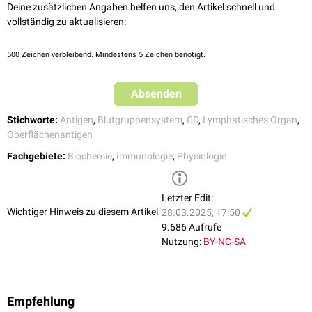
Cancer.
Cancers (Basel). 28;14(9):2203. 2022
Deine zusätzlichen Angaben helfen uns, den Artikel schnell und
Die Expression von CD15 wird bei einigen malignen Erkrankungen mit
x
Tang et al.
Sialyl Lewis X (sLe
):Biological functions, synthetic
vollständig zu aktualisieren:
Tumorprogression
und ungünstiger
Prognose
assoziiert. Darüber hinaus
methods and therapeutic implications
. Eur J Med Chem.
deuten Studien darauf hin, dass eine Sialylierung von CD15 beim
5;287:117315. 2025
klassischen Morbus Hodgkin mit einer schlechteren Prognose
500
Zeichen verbleibend. Mindestens 5 Zeichen benötigt.
einhergeht. Möglicherweise verleiht das sialylierte CD15 (CD15s) den
Tumorzellen eine erhöhte Fähigkeit zur Metastasierung.
Absenden
Stichworte:
Antigen
,
Blutgruppensystem
,
CD
,
Lymphatisches Organ
,
Oberflächenantigen
Fachgebiete:
Biochemie
,
Immunologie
,
Physiologie
Letzter Edit:
Wichtiger Hinweis zu diesem Artikel
28.03.2025, 17:50
9.686 Aufrufe
Nutzung:
BY-NC-SA
Empfehlung