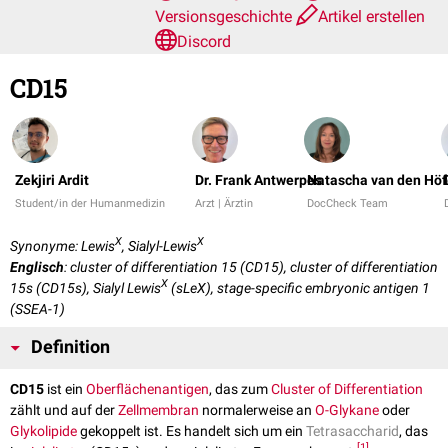
Versionsgeschichte
Artikel erstellen
Discord
CD15
Zekjiri Ardit
Dr. Frank Antwerpes
Natascha van den Höf
Student/in der Humanmedizin
Arzt | Ärztin
DocCheck Team
X
X
Synonyme: Lewis
, Sialyl-Lewis
Englisch
: cluster of differentiation 15 (CD15), cluster of differentiation
X
15s (CD15s), Sialyl Lewis
(sLeX), stage-specific embryonic antigen 1
(SSEA-1)
Definition
CD15
ist ein
Oberflächenantigen
, das zum
Cluster of Differentiation
zählt und auf der
Zellmembran
normalerweise an
O-Glykane
oder
Glykolipide
gekoppelt ist. Es handelt sich um ein
Tetrasaccharid
, das