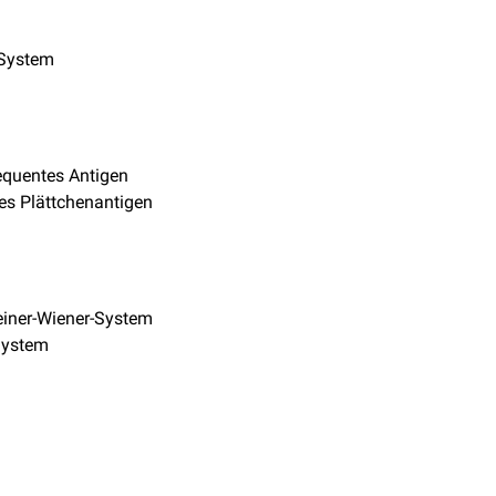
-System
equentes Antigen
s Plättchenantigen
einer-Wiener-System
System