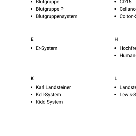
Blutgruppe I
CD15
Blutgruppe P
Cellano
Blutgruppensystem
Colton
E
H
Er-System
Hochfr
Humane
K
L
Karl Landsteiner
Landst
Kell-System
Lewis-
Kidd-System