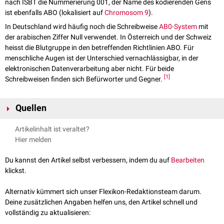
nach ISBT die Nummerierung 001, der Name des kodierenden Gens
ist ebenfalls ABO (lokalisiert auf
Chromosom 9
).
In Deutschland wird häufig noch die Schreibweise
AB0-System
mit
der arabischen Ziffer Null verwendet. In Österreich und der Schweiz
heisst die Blutgruppe in den betreffenden Richtlinien ABO. Für
menschliche Augen ist der Unterschied vernachlässigbar, in der
elektronischen Datenverarbeitung aber nicht. Für beide
[
1
]
Schreibweisen finden sich Befürworter und Gegner.
Quellen
↑
Schmidt P, Okroi M:
Also sprach Landsteiner – Blood Group ‘O’ or
Artikelinhalt ist veraltet?
Blood Group ‘NULL’
Infus Ther Transfus Med 2001;28:206–208
Hier melden
Du kannst den Artikel selbst verbessern, indem du auf
Bearbeiten
klickst.
Alternativ kümmert sich unser Flexikon-Redaktionsteam darum.
Deine zusätzlichen Angaben helfen uns, den Artikel schnell und
vollständig zu aktualisieren: