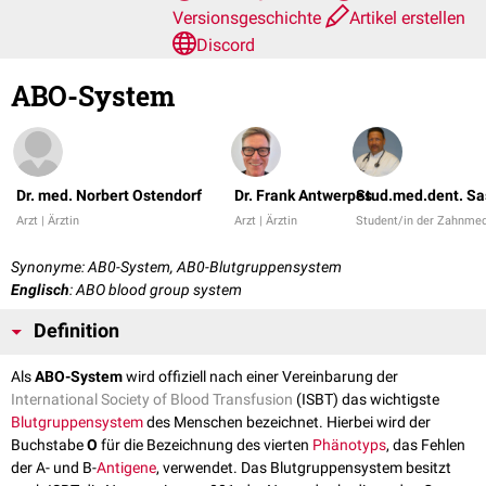
Versionsgeschichte
Artikel erstellen
Discord
ABO-System
Dr. med. Norbert Ostendorf
Dr. Frank Antwerpes
Stud.med.dent. Sa
Arzt | Ärztin
Arzt | Ärztin
Student/in der Zahnmed
Synonyme: AB0-System, AB0-Blutgruppensystem
Englisch
: ABO blood group system
Definition
Als
ABO-System
wird offiziell nach einer Vereinbarung der
International Society of Blood Transfusion
(ISBT) das wichtigste
Blutgruppensystem
des Menschen bezeichnet. Hierbei wird der
Buchstabe
O
für die Bezeichnung des vierten
Phänotyps
, das Fehlen
der A- und B-
Antigene
, verwendet. Das Blutgruppensystem besitzt