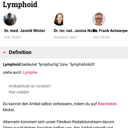
Lymphoid
Dr. med. Jannik Winter
Dr. rer. nat. Janica Nolte
Dr. Frank Antwerpe
Arzt | Ärztin
DocCheck Team
Arzt | Ärztin
Definition
Lymphoid
bedeutet "lymphartig" bzw. "lymphähnlich".
siehe auch
:
Lymphe
Artikelinhalt ist veraltet?
Hier melden
Du kannst den Artikel selbst verbessern, indem du auf
Bearbeiten
klickst.
Alternativ kümmert sich unser Flexikon-Redaktionsteam darum.
Deine zusätzlichen Angaben helfen uns, den Artikel schnell und