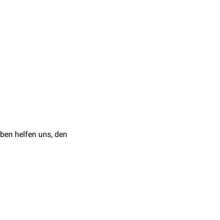
bindungen, in denen sie
edenen
Oxidationsstufen
ben helfen uns, den