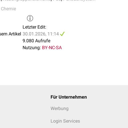
um
,
Rutherfordium
,
Chemie
Letzter Edit:
aturen
sem Artikel
30.01.2026, 11:14
stabile Oxidschicht)
9.080 Aufrufe
d hohen Temperaturen direkte Reaktionen mit den meisten
Nich
Nutzung:
BY-NC-SA
ppe
Dubnium
igenschaften in Form der Oxidationsstufen +5 und +3
Für Unternehmen
en
en in der Natur vergesellschaftet vor (nahezu identische Atom-
Werbung
iob und Tantal = "Erdsäuren" (Charakter als Säurebildner)
Login Services