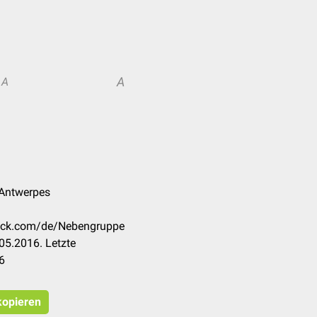
A
A
 Antwerpes
heck.com/de/Nebengruppe
05.2016. Letzte
6
kopieren