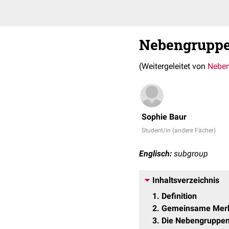
Nebengrupp
(Weitergeleitet von
Neben
Sophie Baur
Student/in (andere Fächer)
Englisch:
subgroup
Inhaltsverzeichnis
1
Definition
2
Gemeinsame Mer
3
Die Nebengruppen