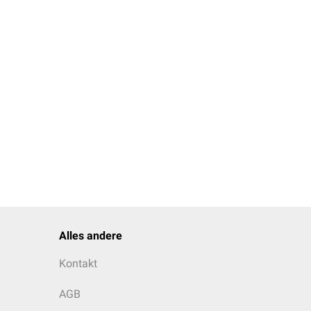
tmetallen
ein
Alles andere
 und Ionenradien)
Kontakt
AGB