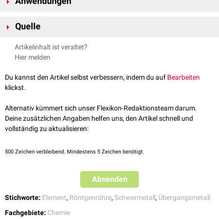
Anwendungen
das chemisch sehr widerstandsfähig ist. Es hat ähnliche Eigenschaften
wie
Molybdän
. Wolfram weist von allen Elementen den höchsten
Wolfram wird überwiegend in der Verbindung
Wolframcarbid
zur
Schmelzpunkt
(3.422 °C) und
Siedepunkt
(5.555 °C) auf.
Quelle
Herstellung von Hartmetallen verarbeitet. Weiterhin wird reines Wolfram
als Glühwendel in Glüh- und Leuchtstofflampen oder als
Anode
in
Chemie Lexikon
Artikelinhalt ist veraltet?
Röntgenröhren
eingesetzt.
Hier melden
Du kannst den Artikel selbst verbessern, indem du auf
Bearbeiten
klickst.
Alternativ kümmert sich unser Flexikon-Redaktionsteam darum.
Deine zusätzlichen Angaben helfen uns, den Artikel schnell und
vollständig zu aktualisieren:
500
Zeichen verbleibend. Mindestens 5 Zeichen benötigt.
Absenden
Stichworte:
Element
,
Röntgenröhre
,
Schwermetall
,
Übergangsmetall
Fachgebiete:
Chemie