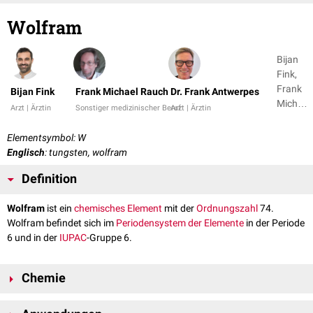
Wolfram
Bijan
Fink,
Frank
Bijan Fink
Frank Michael Rauch
Dr. Frank Antwerpes
Michael
Arzt | Ärztin
Sonstiger medizinischer Beruf
Arzt | Ärztin
Rauch
+ 1
Elementsymbol: W
Englisch
: tungsten, wolfram
Definition
Wolfram
ist ein
chemisches Element
mit der
Ordnungszahl
74.
Wolfram befindet sich im
Periodensystem der Elemente
in der Periode
6 und in der
IUPAC
-Gruppe 6.
Chemie
Es handelt sich um ein grau-weißes
Übergangsmetall
bzw.
Schwermetall
,