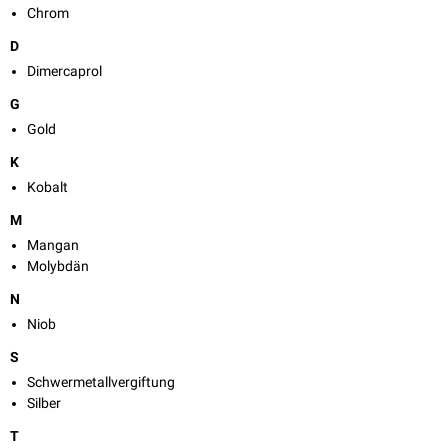
Chrom
D
Dimercaprol
G
Gold
K
Kobalt
M
Mangan
Molybdän
N
Niob
S
Schwermetallvergiftung
Silber
T