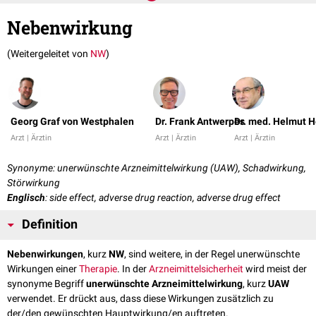
Nebenwirkung
(Weitergeleitet von
NW
)
Georg Graf von Westphalen
Dr. Frank Antwerpes
Dr. med. Helmut H
Arzt | Ärztin
Arzt | Ärztin
Arzt | Ärztin
Synonyme: unerwünschte Arzneimittelwirkung (UAW), Schadwirkung,
Störwirkung
Englisch
: side effect, adverse drug reaction, adverse drug effect
Definition
Nebenwirkungen
, kurz
NW
, sind weitere, in der Regel unerwünschte
Wirkungen einer
Therapie
. In der
Arzneimittelsicherheit
wird meist der
synonyme Begriff
unerwünschte Arzneimittelwirkung
, kurz
UAW
verwendet. Er drückt aus, dass diese Wirkungen zusätzlich zu
der/den gewünschten Hauptwirkung/en auftreten.