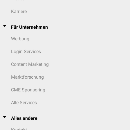
...nach therapeutischer Konsequenz
Karriere
Dosislimitierende
Nebenwirkungen: Die Nebenwirkungen
beeinträchtigen die Gesundheit des Patienten so stark, dass die
Behandlung mit dem Arzneimittel abgebrochen werden muss.
Für Unternehmen
Nicht dosislimitierende Nebenwirkungen: Nebenwirkungen sind zwar
vorhanden, die Therapie kann aber weiter geführt werden.
Werbung
...nach Ätiologie
Login Services
immunvermittelte Nebenwirkung
(irAE)
Content Marketing
Marktforschung
CME-Sponsoring
Alle Services
Alles andere
Kontakt