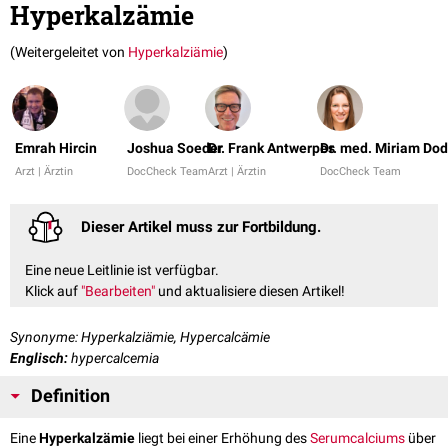
Hyperkalzämie
(Weitergeleitet von
Hyperkalziämie
)
Emrah Hircin
Joshua Soeder
Dr. Frank Antwerpes
Dr. med. Miriam Do
Arzt | Ärztin
DocCheck Team
Arzt | Ärztin
DocCheck Team
Dieser Artikel muss zur Fortbildung.
Eine neue Leitlinie ist verfügbar.
Klick auf
"Bearbeiten"
und aktualisiere diesen Artikel!
Synonyme: Hyperkalziämie, Hypercalcämie
Englisch:
hypercalcemia
Definition
Eine
Hyperkalzämie
liegt bei einer Erhöhung des
Serumcalciums
über