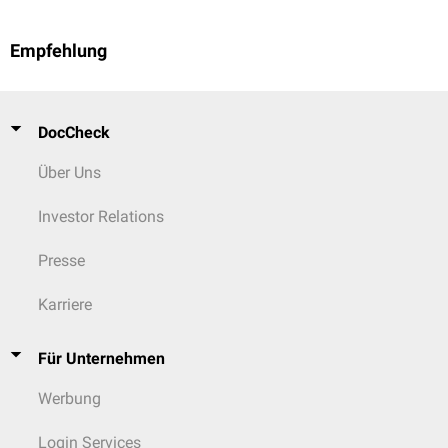
Herzrhythmusstörungen (z.B. Asystolie)
Übelkeit, Erbrechen
Empfehlung
Fieber
Exsikkose
Oligurie
Bewusstseinsstörungen
DocCheck
Über Uns
Investor Relations
Presse
Karriere
Für Unternehmen
Werbung
Login Services