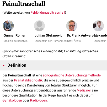
Feinultraschall
(Weitergeleitet von
Fehlbildungsultraschall
)
Gunnar Römer
Julijan Stefanovic
Dr. Frank Antwerpes
Alexande
Medizinjournalist/in
Student/in der Humanmedizin
Arzt | Ärztin
Student/in
Synonyme: sonografische Feindiagnostik, Fehlbildungsultraschall,
Organscreening
Definition
Der
Feinultraschall
ist eine
sonografische
Untersuchungsmethode
aus der
Pränataldiagnostik
, die eine außergewöhnlich präzise und
hochauflösende Darstellung von fetalen Strukturen möglich. Für
diese Untersuchungsart benötigt der ausführende
Mediziner
eine
besondere Qualifikation. In der Regel handelt es sich dabei um
Gynäkologen
oder
Radiologen
.