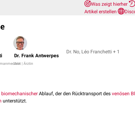
Was zeigt hierher
Artikel erstellen
Disc
e
Dr. No, Léo Franchetti + 1
i
Dr. Frank Antwerpes
Humanmedizin
Arzt | Ärztin
n
biomechanischer
Ablauf, der den Rücktransport des
venösen
B
n
unterstützt.
 verlaufen
Venen
, die aufgrund der
Muskelkontraktion
bei Bewegu
 Widerlager. Aus der Kontraktion resultiert eine Blutverschiebung