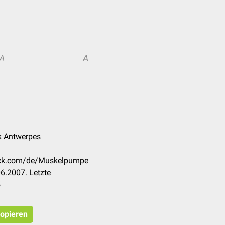
A
A
nk Antwerpes
heck.com/de/Muskelpumpe
6.2007. Letzte
5
kopieren