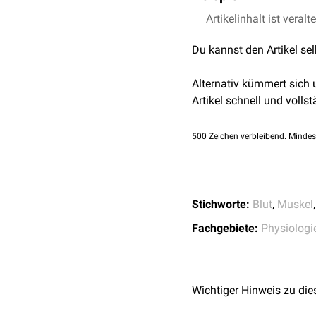
Ventilfunktion der
Venen
Das Fehlen der Muskelpu
Artikelinhalt ist veralt
Lymphgefäßen
statt.
Hitze und dadurch bedin
Du kannst den Artikel se
dieser Situation ein weni
Alternativ kümmert sich
Artikel schnell und vollst
500
Zeichen verbleibend. Mindes
Stichworte:
Blut
,
Muskel
Fachgebiete:
Physiologi
Wichtiger Hinweis zu die