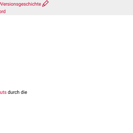
Versionsgeschichte
ord
luts
durch die
ng komprimiert werden.
, die durch die