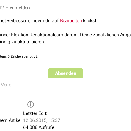
klappen
zu einem gerichteten Strom zum
Herz
wird. Das gleiche 
mpe kann dazu führen, dass beispielsweise junge Soldaten (ins
et?
Hier melden
gter
Vasodilatation
) bei zu langem Strammstehen kollabieren. Da
lbst verbessern, indem du auf
Bearbeiten
klickst.
g mit der
Wadenmuskulatur
zu arbeiten.
 unser Flexikon-Redaktionsteam darum. Deine zusätzlichen Anga
ändig zu aktualisieren:
tens 5 Zeichen benötigt.
Absenden
,
Vene
e
Letzter Edit:
sem Artikel
12.06.2015, 15:37
64.088 Aufrufe