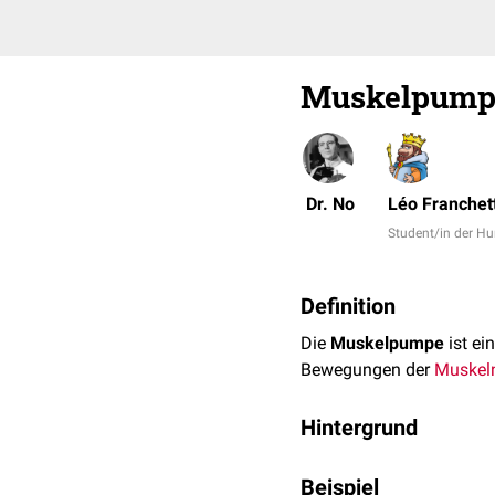
Muskelpump
Dr. No
Léo Franchett
Student/in der 
Definition
Die
Muskelpumpe
ist ei
Bewegungen der
Muskel
Hintergrund
In der Tiefe der Muskeln
Beispiel
Dabei dient die
Faszie
als