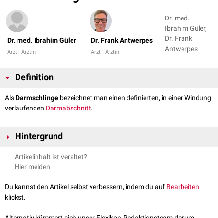
Dr. med.
Ibrahim Güler,
Dr. Frank
Dr. med. Ibrahim Güler
Dr. Frank Antwerpes
Antwerpes
Arzt | Ärztin
Arzt | Ärztin
Definition
Als
Darmschlinge
bezeichnet man einen definierten, in einer Windung
verlaufenden
Darmabschnitt
.
Hintergrund
Die Darmschlingen sind durch die Faltung des
Mesenteriums
definiert
Artikelinhalt ist veraltet?
und entstehen durch das Längenwachstum und die Drehung des
Hier melden
embryonalen
Darmrohrs
. Durch die Windungen kann die gesamte
Verlaufsstrecke des Darms über mehrere Meter im
Bauchraum
Du kannst den Artikel selbst verbessern, indem du auf
Bearbeiten
untergebracht werden.
klickst.
Alternativ kümmert sich unser Flexikon-Redaktionsteam darum.