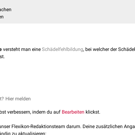
achen
en
e
versteht man eine
Schädelfehlbildung
, bei welcher der Schäde
st.
rägt etwa 1,6 Fälle auf 1.000 Geburten. Die Inzidenz kann in
End
n.
en meist Fehlentwicklung des
et?
Hier melden
Gehirns
(z.B.
Dysenzephalie
,
Mikro
ler Schädelnähte (
Kraniostenose
) zugrunde. Sie kann im Rahmen
lbst verbessern, indem du auf
Bearbeiten
klickst.
gende Einflüsse während der Schwangerschaft entstehen.
 unser Flexikon-Redaktionsteam darum. Deine zusätzlichen Anga
ändig zu aktualisieren: