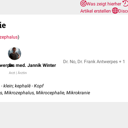
Was zeigt hierher
Artikel erstellen
Disc
ie
zephalus
)
Dr. No, Dr. Frank Antwerpes + 1
twerpes
Dr. med. Jannik Winter
Arzt | Ärztin
- klein; kephalê - Kopf
, Mikrozephalus, Mikrocephalie, Mikrokranie