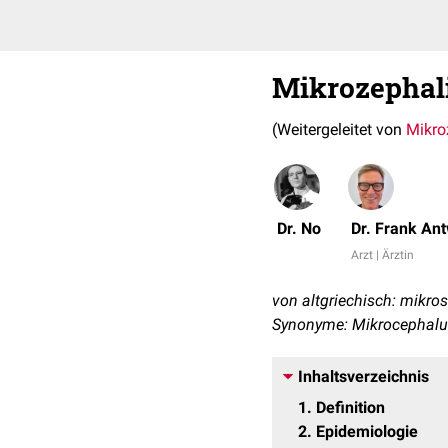
Mikrozephal
(Weitergeleitet von
Mikro
Dr. No
Dr. Frank An
Arzt | Ärztin
von altgriechisch: mikros 
Synonyme: Mikrocephalus
Inhaltsverzeichnis
1
Definition
2
Epidemiologie