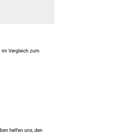
l im Vergleich zum
emiegebieten
des
Zika-
enzephalie
) oder ein
 genetischer Defekte
ben helfen uns, den