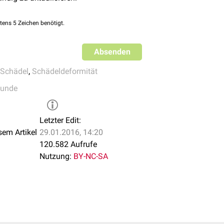
ischen Defekten, die mit einer Mikrozephalie einhergehen könne
yndrom)
tens 5 Zeichen benötigt.
yndrom)
Absenden
m
Schädel
,
Schädeldeformität
drom
kunde
e-Syndrom
Letzter Edit:
utter, u.a.:
sem Artikel
29.01.2016, 14:20
)
120.582 Aufrufe
ryopathie
)
Nutzung:
BY-NC-SA
ng: Eine strahleninduzierte Mikrozephalie kann bei Kindern auftr
er erhöhten Strahlenbelastung ausgesetzt waren, z.B. im Rahme