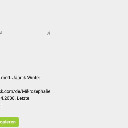
A
A
. med. Jannik Winter
eck.com/de/Mikrozephalie
4.2008. Letzte
6
kopieren