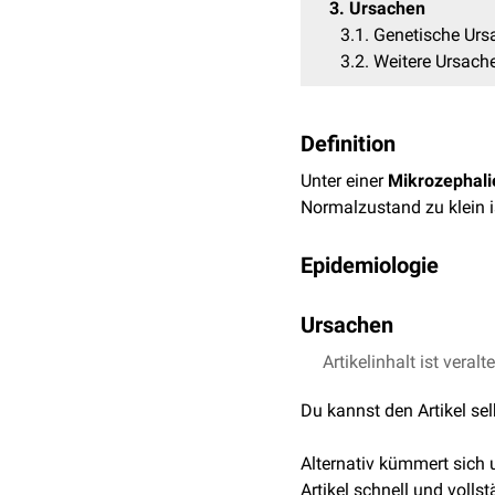
3
Ursachen
3.1
Genetische Urs
3.2
Weitere Ursach
Definition
Unter einer
Mikrozephali
Normalzustand zu klein i
Epidemiologie
Die normale Inzidenz bet
Ursachen
Virus
deutlich höher liege
Einer Mikrozephalie lieg
Artikelinhalt ist veralt
vorzeitiger Verschluss al
Du kannst den Artikel se
oder durch fruchtschädi
Alternativ kümmert sich
Genetische Ursachen
Artikel schnell und vollst