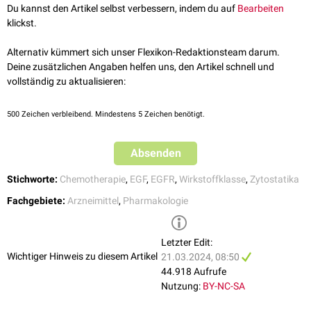
Icotinib
Du kannst den Artikel selbst verbessern, indem du auf
Bearbeiten
L01FE - Antineoplastische Mittel - Monoklonale Antikörper und
Lazertinib
klickst.
Antikörper-Wirkstoff-Konjugate - EGFR (Epidermaler
Mobocertinib
(nicht in der EU zugelassen)
Wachstumsfaktor-Rezeptor)-Inhibitoren
Aumolertinib
Alternativ kümmert sich unser Flexikon-Redaktionsteam darum.
Deine zusätzlichen Angaben helfen uns, den Artikel schnell und
HER2/neu-Inhibitoren
vollständig zu aktualisieren:
Lapatinib
Neratinib
Tucatinib
500
Zeichen verbleibend. Mindestens 5 Zeichen benötigt.
Monoklonale Antikörper
Absenden
Cetuximab
Panitumumab
Stichworte:
Chemotherapie
,
EGF
,
EGFR
,
Wirkstoffklasse
,
Zytostatika
Necitumumab
Fachgebiete:
Arzneimittel
,
Pharmakologie
Letzter Edit:
Wichtiger Hinweis zu diesem Artikel
21.03.2024, 08:50
44.918 Aufrufe
Nutzung:
BY-NC-SA