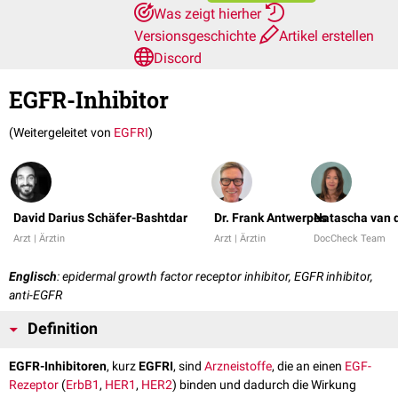
Was zeigt hierher
Versionsgeschichte
Artikel erstellen
Discord
EGFR-Inhibitor
(Weitergeleitet von
EGFRI
)
David Darius Schäfer-Bashtdar
Dr. Frank Antwerpes
Natascha van 
Arzt | Ärztin
Arzt | Ärztin
DocCheck Team
Englisch
: epidermal growth factor receptor inhibitor, EGFR inhibitor,
anti-EGFR
Definition
EGFR-Inhibitoren
, kurz
EGFRI
, sind
Arzneistoffe
, die an einen
EGF-
Rezeptor
(
ErbB1
,
HER1
,
HER2
) binden und dadurch die Wirkung