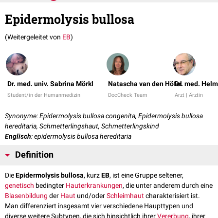
Epidermolysis bullosa
(Weitergeleitet von
EB
)
Dr. med. univ. Sabrina Mörkl
Natascha van den Höfel
Dr. med. Helm
Student/in der Humanmedizin
DocCheck Team
Arzt | Ärztin
Synonyme: Epidermolysis bullosa congenita, Epidermolysis bullosa
hereditaria, Schmetterlingshaut, Schmetterlingskind
Englisch
: epidermolysis bullosa hereditaria
Definition
Die
Epidermolysis bullosa
, kurz
EB
, ist eine Gruppe seltener,
genetisch
bedingter
Hauterkrankungen
, die unter anderem durch eine
Blasenbildung
der
Haut
und/oder
Schleimhaut
charakterisiert ist.
Man differenziert insgesamt vier verschiedene Haupttypen und
diverse weitere Subtypen, die sich hinsichtlich ihrer
Vererbung
, ihrer