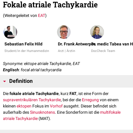
Fokale atriale Tachykardie
(Weitergeleitet von
EAT
)
Sebastian Felix Hild
Dr. Frank Antwerpes
Dr. medic Tabea van 
Student/in der Humanmedizin
Arzt | Ärztin
DocCheck Team
Synonyme: ektope atriale Tachykardie, EAT
Englisch
: focal atrial tachycardia
Definition
Die
fokale atriale Tachykardie
, kurz
FAT
, ist eine Form der
supraventrikulären Tachykardie
, bei der die
Erregung
von einem
kleinen
ektopen
Fokus im
Vorhof
ausgeht. Dieser befindet sich
außerhalb des
Sinusknotens
. Eine Sonderform ist die
multifokale
atriale Tachykardie
(MAT).