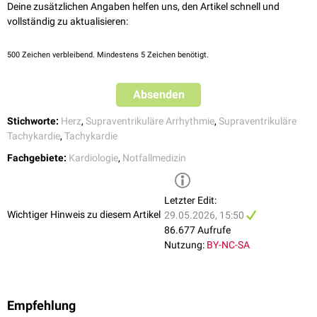
höherer Frequenz oder kardialer
Fehlbelastung
ist auch eine
Kardiomyopathie besteht bzw. bei ausbleibendem Therapieerfolg durch
Deine zusätzlichen Angaben helfen uns, den Artikel schnell und
schenkelblockartige
Deformation möglich.
eine
medikamentöse
Behandlung kann man eine
interventionelle
vollständig zu aktualisieren:
Häufig kommt es zu einem Frequenzanstieg zu Beginn und zu einer
Hochfrequenzablation
durchführen. Die Erfolgsrate liegt in
Frequenzabnahme am Ende (sogenanntes warming-up und cooling-
spezialisierten Zentren bei über > 80 %.
500
Zeichen verbleibend. Mindestens 5 Zeichen benötigt.
down).
Beispiel
Absenden
Stichworte:
Herz
,
Supraventrikuläre Arrhythmie
,
Supraventrikuläre
Tachykardie
,
Tachykardie
Fachgebiete:
Kardiologie
,
Notfallmedizin
Letzter Edit:
Wichtiger Hinweis zu diesem Artikel
29.05.2026, 15:50
86.677 Aufrufe
Nutzung:
BY-NC-SA
Empfehlung