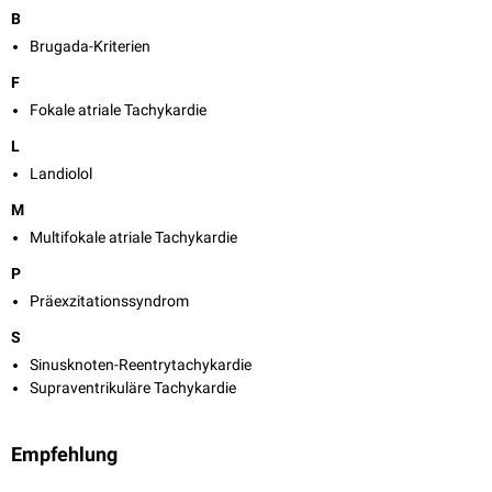
B
Brugada-Kriterien
F
Fokale atriale Tachykardie
L
Landiolol
M
Multifokale atriale Tachykardie
P
Präexzitationssyndrom
S
Sinusknoten-Reentrytachykardie
Supraventrikuläre Tachykardie
Empfehlung