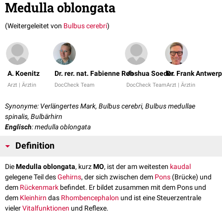
Medulla oblongata
(Weitergeleitet von
Bulbus cerebri
)
A. Koenitz
Dr. rer. nat. Fabienne Reh
Joshua Soeder
Dr. Frank Antwer
Arzt | Ärztin
DocCheck Team
DocCheck Team
Arzt | Ärztin
Synonyme: Verlängertes Mark, Bulbus cerebri, Bulbus medullae
spinalis, Bulbärhirn
Englisch
: medulla oblongata
Definition
Die
Medulla oblongata
, kurz
MO
, ist der am weitesten
kaudal
gelegene Teil des
Gehirns
, der sich zwischen dem
Pons
(Brücke) und
dem
Rückenmark
befindet. Er bildet zusammen mit dem Pons und
dem
Kleinhirn
das
Rhombencephalon
und ist eine Steuerzentrale
vieler
Vitalfunktionen
und Reflexe.