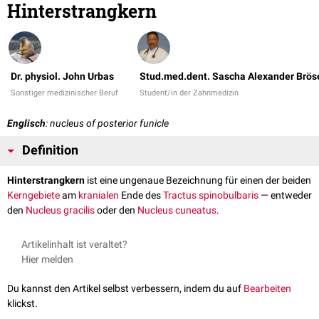
Hinterstrangkern
Dr. physiol. John Urbas
Stud.med.dent. Sascha Alexander Brös
Sonstiger medizinischer Beruf
Student/in der Zahnmedizin
Englisch
: nucleus of posterior funicle
Definition
Hinterstrangkern
ist eine ungenaue Bezeichnung für einen der beiden
Kerngebiete
am
kranialen
Ende des
Tractus spinobulbaris
— entweder
den
Nucleus gracilis
oder den
Nucleus cuneatus
.
Artikelinhalt ist veraltet?
Hier melden
Du kannst den Artikel selbst verbessern, indem du auf
Bearbeiten
klickst.