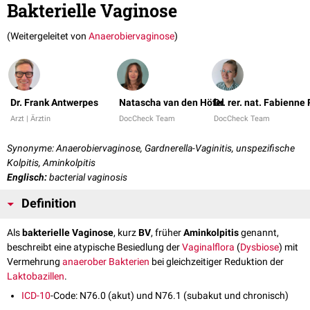
Bakterielle Vaginose
(Weitergeleitet von
Anaerobiervaginose
)
Dr. Frank Antwerpes
Natascha van den Höfel
Dr. rer. nat. Fabienne
Arzt | Ärztin
DocCheck Team
DocCheck Team
Synonyme: Anaerobiervaginose, Gardnerella-Vaginitis, unspezifische
Kolpitis, Aminkolpitis
Englisch:
bacterial vaginosis
Definition
Als
bakterielle Vaginose
, kurz
BV
, früher
Aminkolpitis
genannt,
beschreibt eine atypische Besiedlung der
Vaginalflora
(
Dysbiose
) mit
Vermehrung
anaerober
Bakterien
bei gleichzeitiger Reduktion der
Laktobazillen
.
ICD-10
-Code: N76.0 (akut) und N76.1 (subakut und chronisch)