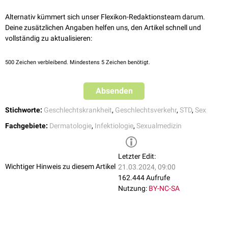
Skabies
(Infektion durch
Sarcoptes scabiei
(Krätzmilben))
Filzlausbefall
Alternativ kümmert sich unser Flexikon-Redaktionsteam darum.
Donovanosis (Granuloma venereum) (Infektion mit
Klebsiella
Deine zusätzlichen Angaben helfen uns, den Artikel schnell und
granulomatis
)
vollständig zu aktualisieren:
Molluscum contagiosum
(Infektion mit
MCV
)
500
Zeichen verbleibend. Mindestens 5 Zeichen benötigt.
extragenital (systemisch)
HIV
(Infektion mit HI-Virus)
Hepatitis
(Infektion mit Hepatitisviren)
Absenden
Syphilis
(Infektion mit
Treponema pallidum
)
Stichworte:
Geschlechtskrankheit
,
Geschlechtsverkehr
,
STD
,
Sex
Fachgebiete:
Dermatologie
,
Infektiologie
,
Sexualmedizin
Letzter Edit:
Wichtiger Hinweis zu diesem Artikel
21.03.2024, 09:00
162.444 Aufrufe
Nutzung:
BY-NC-SA