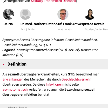
(Weitergeleitet von
Sexually Transmitted Diseases
)
Dr. No
Dr. med. Norbert Ostendorf
Dr. Frank Antwerpes
Hoda Rezaie
Arzt | Ärztin
Arzt | Ärztin
Student/in der Hu
Synonyme: Sexuell übertragbare Infektion, Geschlechtskrankheit,
Geschlechtserkrankung, STD, STI
Englisch
: sexually transmitted disease(STD), sexually transmitted
infection (STI)
Definition
Als
sexuell übertragbare Krankheiten
, kurz
STD
, bezeichnet man
Erkrankungen
des Menschen, die durch
Geschlechtsverkehr
übertragen werden. Da diese
Infektionen
nicht selten
asymptomatisch
verlaufen, wird auch die Bezeichnung
sexuell
übertragbare Infektion
benutzt.