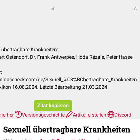
A
A
l übertragbare Krankheiten:
ert Ostendorf, Dr. Frank Antwerpes, Hoda Rezaie, Peter Hasse
:
ikon.doccheck.com/de/Sexuell_%C3%BCbertragbare_Krankheiten
ikon 16.08.2004. Letzte Bearbeitung 21.03.2024
Zitat kopieren
hierher
Versionsgeschichte
Artikel erstellen
Discord
Sexuell übertragbare Krankheiten