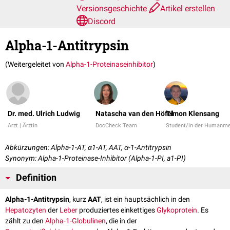
Versionsgeschichte
Artikel erstellen
Discord
Alpha-1-Antitrypsin
(Weitergeleitet von
Alpha-1-Proteinaseinhibitor
)
Dr. med. Ulrich Ludwig
Natascha van den Höfel
Timon Klensang
Arzt | Ärztin
DocCheck Team
Student/in der Humanme
Abkürzungen: Alpha-1-AT, α1-AT, AAT, α-1-Antitrypsin
Synonym: Alpha-1-Proteinase-Inhibitor (Alpha-1-PI, a1-PI)
Definition
Alpha-1-Antitrypsin
, kurz
AAT
, ist ein hauptsächlich in den
Hepatozyten
der
Leber
produziertes einkettiges
Glykoprotein
. Es
zählt zu den
Alpha-1-Globulinen
, die in der