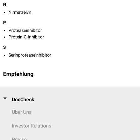
N
Nirmatrelvir
P
Proteaseinhibitor
Protein-C-Inhibitor
S
Serinproteaseinhibitor
Empfehlung
DocCheck
Über Uns
Investor Relations
Presse