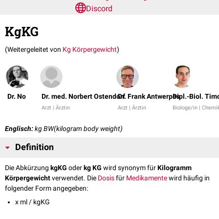
Discord
KgKG
(Weitergeleitet von
Kg Körpergewicht
)
Dr. No
Dr. med. Norbert Ostendorf
Dr. Frank Antwerpes
Dipl.-Biol. Tim
Arzt | Ärztin
Arzt | Ärztin
Biologe/in | Chemi
Englisch:
kg BW(kilogram body weight)
Definition
Die Abkürzung
kgKG
oder
kg KG
wird synonym für
Kilogramm
Körpergewicht
verwendet. Die
Dosis
für
Medikamente
wird häufig in
folgender Form angegeben:
x ml / kgKG