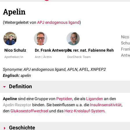
Apelin
(Weitergeleitet von
APJ endogenous ligand
)
Nico
Schul
Fran
Nico Schulz
Dr. Frank Antwerpes
Dr. rer. nat. Fabienne Reh
Antw
Apotheker/in
Arzt | Ärztin
DocCheck Team
+ 1
Synonyme: APJ endogenous ligand, APLN, APEL, XNPEP2
Englisch:
apelin
Definition
Apeline
sind eine Gruppe von
Peptiden
, die als
Liganden
an den
Apelin-Rezeptor
binden. Sie beeinflussen u.a. die
Insulinsensitivität
,
den
Glukosestoffwechsel
und das
Herz-Kreislauf-System
.
Geschichte