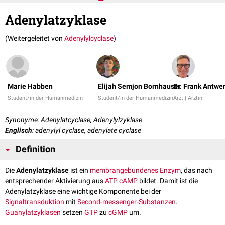
Adenylatzyklase
(Weitergeleitet von
Adenylylcyclase
)
Marie Habben
Elijah Semjon Bornhauser
Dr. Frank Antwe
Student/in der Humanmedizin
Student/in der Humanmedizin
Arzt | Ärztin
Synonyme: Adenylatcyclase, Adenylylzyklase
Englisch
: adenylyl cyclase, adenylate cyclase
Definition
Die
Adenylatzyklase
ist ein
membrangebundenes
Enzym
, das nach
entsprechender Aktivierung aus
ATP
cAMP
bildet. Damit ist die
Adenylatzyklase eine wichtige Komponente bei der
Signaltransduktion
mit
Second-messenger-Substanzen
.
Guanylatzyklasen
setzen
GTP
zu
cGMP
um.