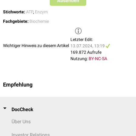
Absenden
von dem betroffenen Enzym und seiner speziellen Aufgabe abhängig.
Stichworte:
ATP
,
Enzym
Genexpression
Fachgebiete:
Biochemie
Des Weiteren wird durch cAMP auch die
Genexpression
einiger Enzyme
und
Hormone
, wie z.B.
Somatostatin
,
PEP-Carboxykinase
,
Parathormon
oder
Vasoaktives intestinales Peptid
(VIP), reguliert.
Letzter Edit:
Wichtiger Hinweis zu diesem Artikel
13.07.2024, 13:19
Variabilität
169.872 Aufrufe
Je nachdem, an welchen Rezeptor der entsprechende Botenstoff bindet,
Nutzung:
BY-NC-SA
kann es zu einer Aktivierung der Adenylatzyklase über ein stimulierendes
G-Protein oder zu einer Hemmung der Adenylatzyklase über ein
inhibierendes G-Protein, genauer gesagt durch die jeweilige alpha-
Untereinheit des G-Proteins, kommen.
Empfehlung
Zu den G-Protein-gekoppelten Adenylatzyklase-assoziierten Hormonen
bzw. Botenstoffen gehören unter anderem
ACTH
,
Dopamin
,
Glucagon
,
Adrenalin
und
Noradrenalin
,
Histamin
,
Oxytocin
und weitere, die je nach
DocCheck
Art der Rezeptorbindung in verschiedenen Zellen verschiedene Prozesse
auslösen können.
Über Uns
Investor Relations