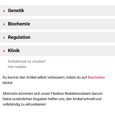
Genetik
Beim Menschen kommt das Enzym in zwei
Isoformen
vor, von denen eine
Biochemie
im
Zytosol
, die andere in
Mitochondrien
auftritt. Sie werden von den
Genen
PCK1
(
Genlokus
20q13.31) und
PCK2
(Genlokus 14q11.2-q12)
Die Phosphoenolpyruvat-Carboxykinase katalysiert den
kodiert
und vor allem in der
Leber
, in den
Nieren
und in
Fettzellen
Regulation
geschwindigkeitsbestimmenden Teilschritt der
Gluconeogenese
:
exprimiert
.
GTP + Oxalacetat → GDP + Phosphoenolpyruvat + CO
Cortisol
induziert die Synthese der Phosphoenolpyruvat-Carboxykinase
2
Klinik
und fördert so die
Gluconeogenese
.
Mutationen
von PCK1 oder PCK2 können die seltene
PEPCK-
Artikelinhalt ist veraltet?
Mangelkrankheit
auslösen.
Hier melden
Du kannst den Artikel selbst verbessern, indem du auf
Bearbeiten
klickst.
Alternativ kümmert sich unser Flexikon-Redaktionsteam darum.
Deine zusätzlichen Angaben helfen uns, den Artikel schnell und
vollständig zu aktualisieren: