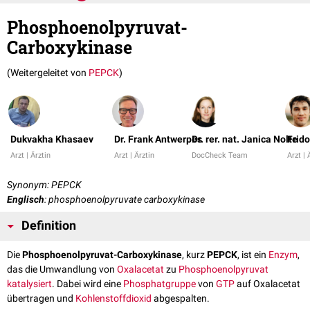
Phosphoenolpyruvat-
Carboxykinase
(Weitergeleitet von
PEPCK
)
Dukvakha Khasaev
Dr. Frank Antwerpes
Dr. rer. nat. Janica Nolte
Frido
Arzt | Ärztin
Arzt | Ärztin
DocCheck Team
Arzt | 
Synonym: PEPCK
Englisch
: phosphoenolpyruvate carboxykinase
Definition
Die
Phosphoenolpyruvat-Carboxykinase
, kurz
PEPCK
, ist ein
Enzym
,
das die Umwandlung von
Oxalacetat
zu
Phosphoenolpyruvat
katalysiert
. Dabei wird eine
Phosphatgruppe
von
GTP
auf Oxalacetat
übertragen und
Kohlenstoffdioxid
abgespalten.