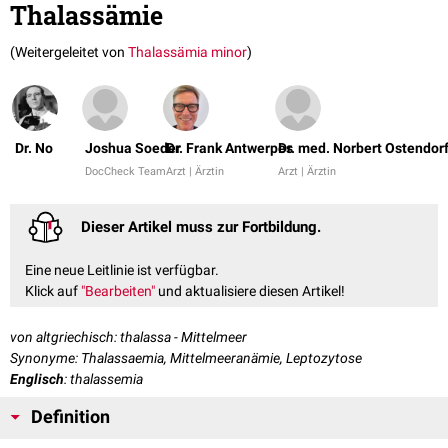
Thalassämie
(Weitergeleitet von
Thalassämia minor
)
Dr. No
Joshua Soeder
Dr. Frank Antwerpes
Dr. med. Norbert Ostendor
DocCheck Team
Arzt | Ärztin
Arzt | Ärztin
Dieser Artikel muss zur Fortbildung.
Eine neue Leitlinie ist verfügbar.
Klick auf
"Bearbeiten"
und aktualisiere diesen Artikel!
von altgriechisch: thalassa - Mittelmeer
Synonyme: Thalassaemia, Mittelmeeranämie, Leptozytose
Englisch
: thalassemia
Definition