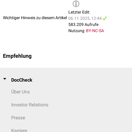
Eisenbindungskapazität
(EBK): erniedrigt
Transferrinsättigung
: erhöht
Letzter Edit:
Osmotische Erythrozytenresistenz
: erhöht
Wichtiger Hinweis zu diesem Artikel
06.11.2025, 12:44
Weiterhin finden sich
Hämolysezeichen
:
583.209 Aufrufe
LDH
: erhöht
Nutzung:
BY-NC-SA
Bilirubin
: erhöht
Haptoglobin
: erniedrigt
Hämoglobinelektrophorese
Empfehlung
Eine Hämoglobin-
Elektrophorese
kann zur
qualitativen
und
quantitativen
Bestimmung der Hämoglobin-Zusammensetzung (z.B. HbF, HbA
)
2
durchgeführt werden.
DocCheck
Genanalyse
Über Uns
Darüber hinaus ist die Durchführung einer
Genanalyse
möglich.
Investor Relations
Presse
Karriere