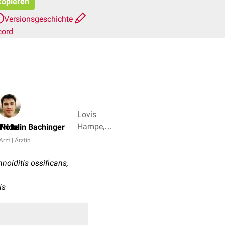
 kopieren
Versionsgeschichte
cord
Lovis
Hampe,
 Nolte
Fridolin Bachinger
Dr. Frank
Arzt | Ärztin
Antwerpes
+ 5
noiditis ossificans,
is