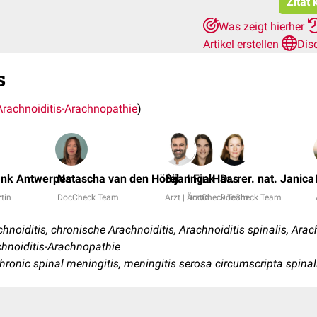
Zitat
Was zeigt hierher
Artikel erstellen
Dis
s
Arachnoiditis-Arachnopathie
)
ank Antwerpes
Natascha van den Höfel
Bijan Fink
Inga Haas
Dr. rer. nat. Janica
ztin
DocCheck Team
Arzt | Ärztin
DocCheck Team
DocCheck Team
oiditis, chronische Arachnoiditis, Arachnoiditis spinalis, Arach
chnoiditis-Arachnopathie
 chronic spinal meningitis, meningitis serosa circumscripta spinal