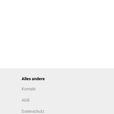
al verklebt
ind. Findet sich
stmittel
zeigen die
 Erkrankung korreliert.
Alles andere
Kontakt
AGB
Datenschutz