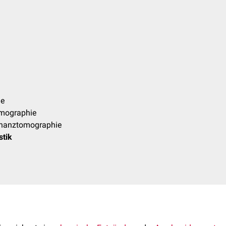
ie
mographie
nanztomographie
stik