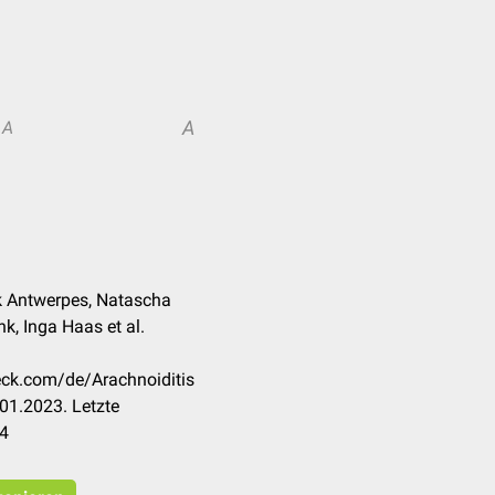
A
A
k Antwerpes, Natascha
nk, Inga Haas et al.
heck.com/de/Arachnoiditis
01.2023. Letzte
24