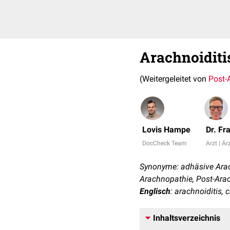
Arachnoiditi
(Weitergeleitet von
Post-
Lovis Hampe
Dr. Fr
DocCheck Team
Arzt | Är
Synonyme: adhäsive Arachn
Arachnopathie, Post-Ara
Englisch
: arachnoiditis,
Inhaltsverzeichnis