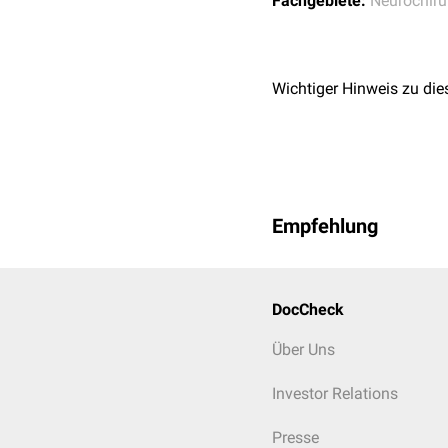
Fachgebiete:
Neurochiru
Typ III: Nervenwur
selten: gekammerte 
Selten finden sich fokale
Fettmark
in den Verkalk
Wichtiger Hinweis zu die
Nervenwurzeln manchmal
Die Kontrastmittelgabe is
Empfehlung
DocCheck
Über Uns
Investor Relations
Presse