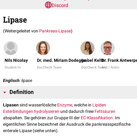
Discord
Lipase
(Weitergeleitet von
Pankreas-Lipase
)
Nils Nicolay
Dr. med. Miriam Dodegge
Isabel Keller
Dr. Frank Antwerp
Student/in
DocCheck Team
DocCheck Team
Arzt | Ärztin
Englisch
: lipase
Definition
Lipasen
sind wasserlösliche
Enzyme
, welche in
Lipiden
Esterbindungen
hydrolysieren
und dadurch freie
Fettsäuren
abspalten. Sie gehören zur Gruppe III der
EC-Klassifikation
. Im
eigentlichen Sinne bezeichnet der Ausdruck die pankreasspezifische
enterale Lipase (siehe unten).