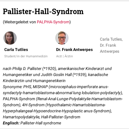
Pallister-Hall-Syndrom
(Weitergeleitet von
PALPHA-Syndrom
)
Carla Tutlies,
Dr. Frank
Carla Tutlies
Dr. Frank Antwerpes
Antwerpes
Student/in der Humanmedizin
Arzt | Ärztin
nach Philip D. Pallister (*1920), amerikanischer Kinderarzt und
Humangenetiker und Judith Goslin Hall (*1939), kanadische
Kinderärztin und Humangenetikerin
Synonyme: PHS, MISHAP (microcephalus-imperforate anus-
syndactyly-hamartoblastoma-abnormal lung lobulation-polydactyly),
PALPHA-Syndrom (Renal-Anal-Lunge-Polydaktylie-Hamartoblastom-
Syndrom), 4H-Syndrom (Hypothalamic-Hamartoblastoma-
Hyperphalangeal-Hypoendocrine-Hypoplastic anus-Syndrom),
Hamartopolydaktylie, Hall-Pallister-Syndrom
Englisch:
Pallister-Hall syndrome