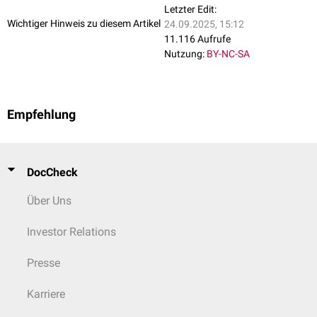
präaurikuläre
Anhängsel
Letzter Edit:
Mikrophthalmie
Wichtiger Hinweis zu diesem Artikel
24.09.2025, 15:12
Lippen-Kiefer-Gaumenspalte
11.116 Aufrufe
Mikroglossie
Nutzung:
BY-NC-SA
Respirationstrakt
Epiglottis-Spalte (
Epiglottica bifida
)
Epiglottisaplasie
Empfehlung
Larynx-Spalte
pulmonale
Agenesie
Extremitäten
DocCheck
zentrale
oder
postaxiale
Polydaktylie
Syndaktylie
Über Uns
Nageldysplasie
distale
, armbetonte
Rhizomelie
Investor Relations
überstreckbare Hüft- und Kniegelenke
Presse
Herz
offener
Ductus Botalli
Karriere
Aorten-
und
Mitralklappenanomalien
Coarctatio aortae