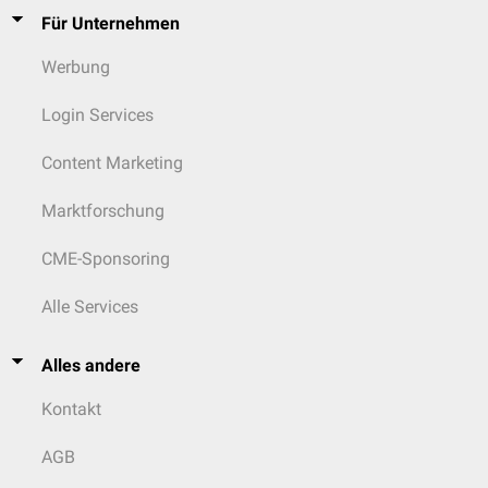
Für Unternehmen
Endokardkissendefekt
Werbung
Urogenitaltrakt
Nierendysplasien
Login Services
Mikrophallus
testikuläre
Hypoplasie
Content Marketing
Kryptorchismus
Hypospadie
Marktforschung
CME-Sponsoring
Alle Services
Alles andere
Kontakt
AGB