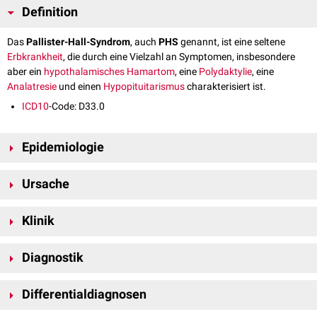
Definition
Das
Pallister-Hall-Syndrom
, auch
PHS
genannt, ist eine seltene
Erbkrankheit
, die durch eine Vielzahl an Symptomen, insbesondere
aber ein
hypothalamisches
Hamartom
, eine
Polydaktylie
, eine
Analatresie
und einen
Hypopituitarismus
charakterisiert ist.
ICD10
-Code: D33.0
Epidemiologie
Das Pallister-Hall-Syndrom ist eine sehr seltene Erkrankung mit einer
Ursache
Prävalenz
von etwa 1:1.000.000.
Das Pallister-Hall-Syndrom wird
autosomal-dominant
vererbt. Ursächlich
Klinik
ist eine
Mutation
im
GLI3
-Gen am
Genlokus
7p41.1. Im Normalfall
codiert dieses Gen einen
Transkriptionsfaktor
, der vom
Hedgehog-
Die Symptome des Pallister-Hall-Syndroms variieren von milden bis zu
Signalweg
aktiviert wird.
Diagnostik
schweren Symptomen. Es kann zu einer
intrauterinen
Wachstumsretardierung
kommen. Allerdings weist nur ein kleiner
Die Diagnose eines Pallister-Hall-Syndroms kann aufgrund eines
Prozentsatz der Patienten schwerwiegende Komplikationen auf.
Differentialdiagnosen
Hypothalamus-Hamartoms und einer Polydaktylie gestellt werden. Das
Mögliche
Fehlbildungen
sind:
Hamartom wird durch eine
Magnetresonanztomographie
(MRT)