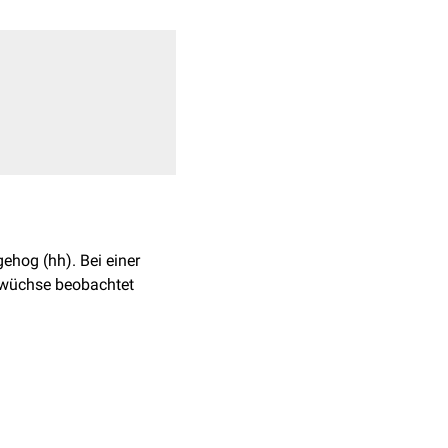
hog (hh). Bei einer
swüchse beobachtet
yonalentwicklung
egulation der nötigen