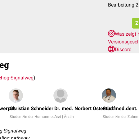
Bearbeitung 2
Z
Was zeigt 
Versionsgesc
Discord
eg
hog-Signalweg
)
twerpes
Christian Schneider
Dr. med. Norbert Ostendorf
Stud.med.dent.
Student/in der Humanmedizin
Arzt | Ärztin
Student/in der Zahnm
g-Signalweg
aling pathway