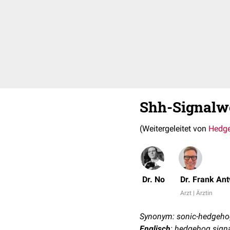
Shh-Signalw
(Weitergeleitet von
Hedge
Dr. No
Dr. Frank An
Arzt | Ärztin
Synonym: sonic-hedgeho
Englisch
: hedgehog sign