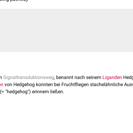
in
Signaltransduktionsweg
, benannt nach seinem
Liganden
Hedge
on
von Hedgehog konnten bei Fruchtfliegen stachelähnliche Au
 (= "hedgehog") erinnern ließen.
gen
, also ein
Molekül
, das die
Morphogenese
während der
Embr
gehog beispielsweise für die Entwicklung des
Neuralrohres
. Die R
kale Hedgehog-
Konzentrationsgradienten
.