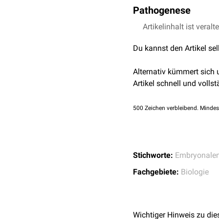
Nach Bindung von Hedge
Pathogenese
Protein-gekoppelten Rez
Beim adulten
Organismu
„Ci“ (Cubitus interruptus
Stammzellen
.
Bei einer Fehlfunktion 
Artikelinhalt ist veralt
spezieller
Gene
.
Mutationen nach Abschlu
Du kannst den Artikel se
führen, sind häufig bei
T
Wichtig ist hier besonde
Zellwachstums: Es kann
Alternativ kümmert sich
die S-Phase des
Zellzykl
Artikel schnell und vollst
500
Zeichen verbleibend. Mindes
Stichworte:
Embryonalen
Fachgebiete:
Biologie
Wichtiger Hinweis zu die