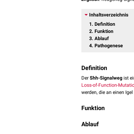
Inhaltsverzeichnis
1
Definition
2
Funktion
3
Ablauf
4
Pathogenese
Definition
Der
Shh-Signalweg
ist e
Loss-of-Function-Mutati
werden, die an einen Igel
Funktion
Hedgehog ist ein
Morpho
Ablauf
steuert. Wichtig ist Hed
Prozesse erfolgt über lo