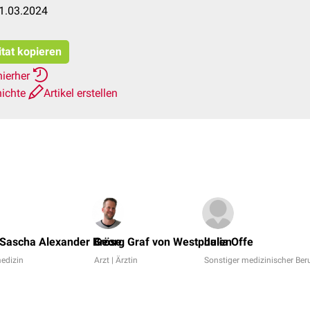
1.03.2024
itat kopieren
hierher
hichte
Artikel erstellen
 Sascha Alexander Bröse
Georg Graf von Westphalen
Julia Offe
edizin
Arzt | Ärztin
Sonstiger medizinischer Ber